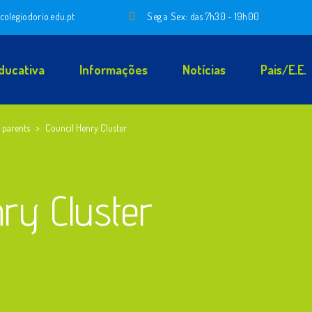
colegiodorio.edu.pt
Seg a Sex: das 7h30 - 19h00
ducativa
Informações
Notícias
Pais/E.E.
parents
>
Council Henry Cluster
nry Cluster