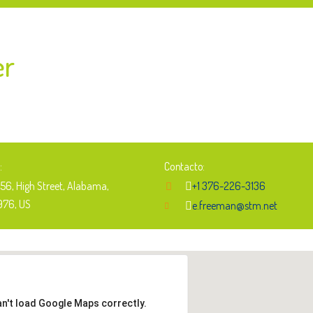
er
:
Contacto:
256, High Street, Alabama,
+1 376-226-3136
976, US
e.freeman@stm.net
an't load Google Maps correctly.