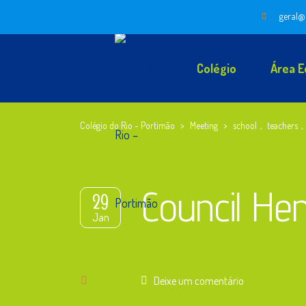
geral@
Colégio
Área E
Colégio do Rio - Portimão
>
Meeting
>
school
,
teachers
,
Council He
29
Jan
Deixe um comentário