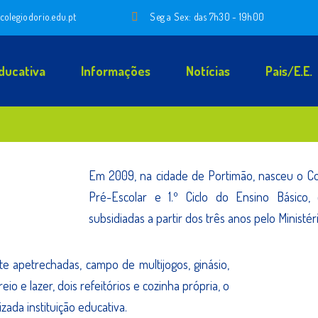
colegiodorio.edu.pt
Seg a Sex: das 7h30 - 19h00
ducativa
Informações
Notícias
Pais/E.E.
Em 2009, na cidade de Portimão, nasceu o Col
Pré-Escolar e 1.º Ciclo do Ensino Básico
subsidiadas a partir dos três anos pelo Ministé
e apetrechadas, campo de multijogos, ginásio,
o e lazer, dois refeitórios e cozinha própria, o
ada instituição educativa.