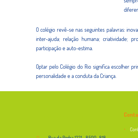
sempre
difere
O colégio revê-se nas seguintes palavras: inov
inter-ajuda; relação humana; criatividade; prof
participação e auto-estima.
Optar pelo Colégio do Rio significa escolher p
personalidade e a conduta da Criança.
Endereço
Conta
Con
Rua da Pedra,1221 - 8500- 818