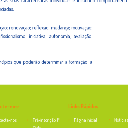
 as suas características individuais e incutindo comportament
nciadas.
ação; renovação; reflexão; mudança; motivação;
issionalismo; iniciativa; autonomia; avaliação;
rincípios que poderão determinar a formação, a
cte-nos:
Links Rápidos
tacte-nos
Pré-inscrição 1º
Página inicial
Notícia