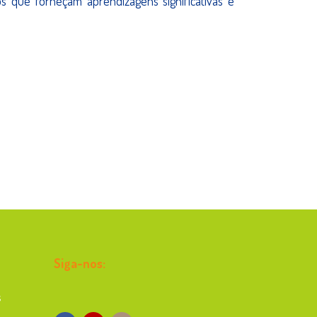
os que forneçam aprendizagens significativas e
Siga-nos:
s