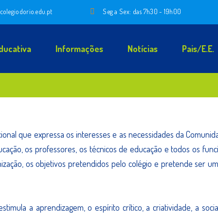
colegiodorio.edu.pt
Seg a Sex: das 7h30 - 19h00
ducativa
Informações
Notícias
Pais/E.E.
ional que expressa os interesses e as necessidades da Comunida
ucação, os professores, os técnicos de educação e todos os func
ização, os objetivos pretendidos pelo colégio e pretende ser 
imula a aprendizagem, o espírito crítico, a criatividade, a socia