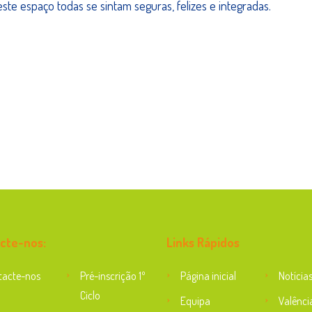
te espaço todas se sintam seguras, felizes e integradas.
cte-nos:
Links Rápidos
tacte-nos
Pré-inscrição 1º
Página inicial
Notícia
Ciclo
Equipa
Valênci