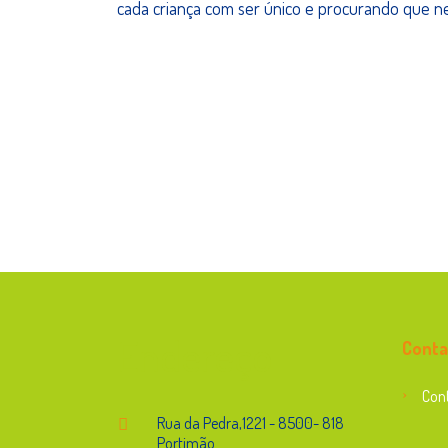
cada criança com ser único e procurando que nes
Endereço
Conta
Con
Rua da Pedra,1221 - 8500- 818
Portimão