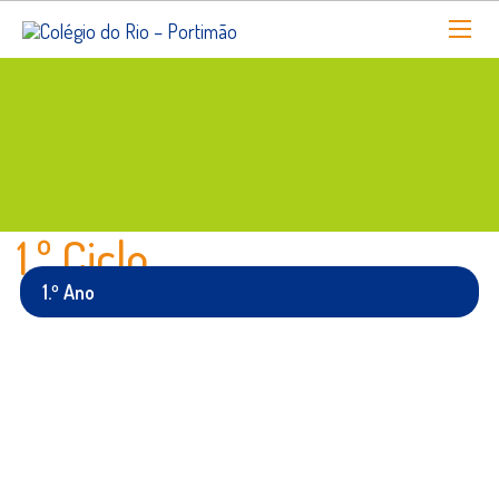
1.º Ciclo
1.º Ano
Português - 1º ano