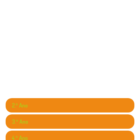
Porto Editora
Música 1º ano
Música e Companhia 1
1.º Ano
Porto Editora
2.º Ano
3.º Ano
4.º Ano