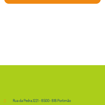
Música 4º ano
Música e Companhia 4
4.º Ano
Porto Editora
Endereço
Rua da Pedra,1221 - 8500- 818 Portimão