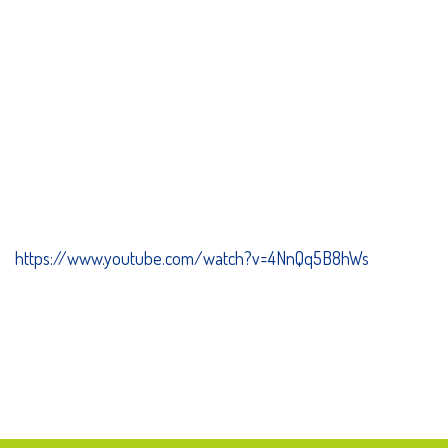
https://www.youtube.com/watch?v=4NnQq5B8hWs