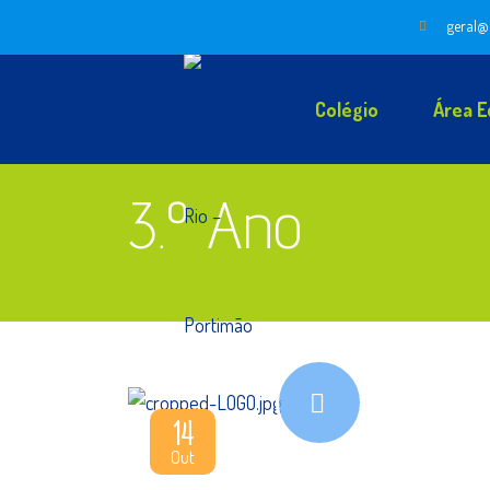
geral@
Colégio
Área E
3.º Ano
14
Out