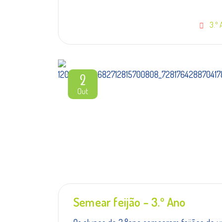
3.º
2
Out
Semear feijão – 3.º Ano