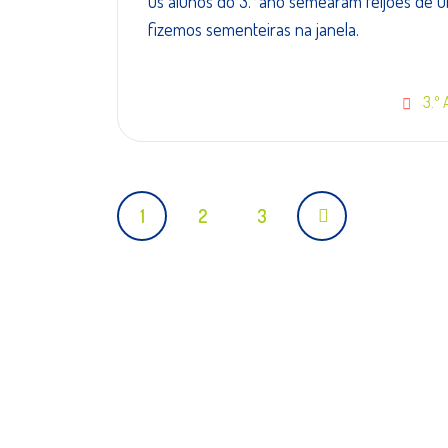
Os alunos do 3.°ano semearam feijões de um
fizemos sementeiras na janela.
3.º
Posts
1
2
3
navigation