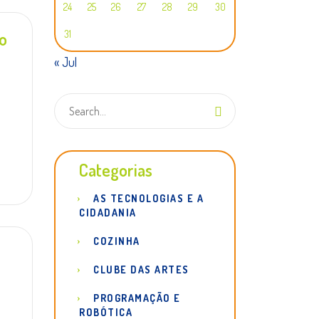
24
25
26
27
28
29
30
no
31
« Jul
Categorias
AS TECNOLOGIAS E A
CIDADANIA
COZINHA
CLUBE DAS ARTES
PROGRAMAÇÃO E
ROBÓTICA