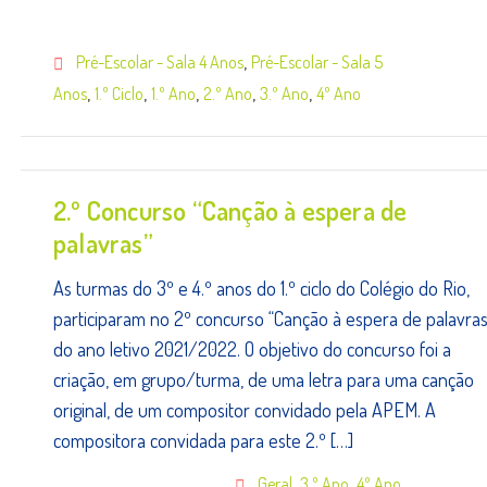
,
Pré-Escolar - Sala 4 Anos
Pré-Escolar - Sala 5
,
,
,
,
,
Anos
1.º Ciclo
1.º Ano
2.º Ano
3.º Ano
4º Ano
2.º Concurso “Canção à espera de
palavras”
As turmas do 3º e 4.º anos do 1.º ciclo do Colégio do Rio,
participaram no 2º concurso “Canção à espera de palavras
do ano letivo 2021/2022. O objetivo do concurso foi a
criação, em grupo/turma, de uma letra para uma canção
original, de um compositor convidado pela APEM. A
compositora convidada para este 2.º […]
,
,
Geral
3.º Ano
4º Ano