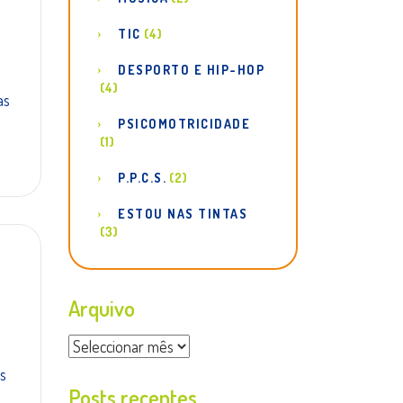
TIC
(4)
DESPORTO E HIP-HOP
(4)
as
PSICOMOTRICIDADE
(1)
P.P.C.S.
(2)
ESTOU NAS TINTAS
(3)
Arquivo
Arquivo
s
Posts recentes