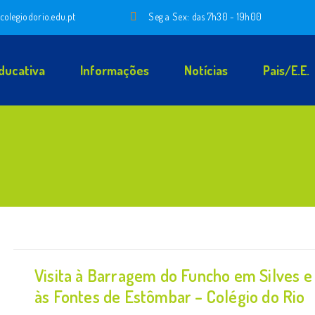
colegiodorio.edu.pt
Seg a Sex: das 7h30 - 19h00
ducativa
Informações
Notícias
Pais/E.E.
Visita à Barragem do Funcho em Silves e
às Fontes de Estômbar – Colégio do Rio