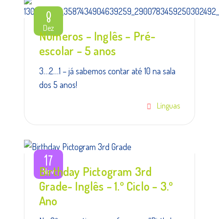
8
Dez
Números – Inglês – Pré-
escolar – 5 anos
3…2…1 – já sabemos contar até 10 na sala
dos 5 anos!
Línguas
17
Birthday Pictogram 3rd
Nov
Grade- Inglês – 1.º Ciclo – 3.º
Ano