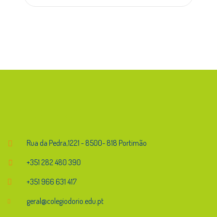
Endereço
Rua da Pedra,1221 - 8500- 818 Portimão
+351 282 480 390
+351 966 631 417
geral@colegiodorio.edu.pt