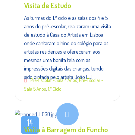
Visita de Estudo
As turmas do 1.º ciclo e as salas dos 4 e 5
anos do pré-escolar, realizaram uma visita
de estudo à Casa do Artista em Lisboa,
onde cantaram o hino do colégio para os
artistas residentes e ofereceram aos
mesmos uma bonita tela com as
impressões digitais das crianças, tendo
sido pintada pelo artista João […]
,
Pré-Escolar - Sala 4 Anos
Pré-Escolar -
,
Sala 5 Anos
1.º Ciclo
14
Visita à Barragem do Funcho
Out