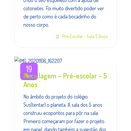
cotonetes. Foi muito divertido poder ver
de perto como é cada bocadinho do
nosso corpo.
Pré-Escolar - Sala 5 Anos
19
Reciclagem – Pré-escolar – 5
Nov
Anos
No âmbito do projeto do colégio
Sus(tentar) o planeta. A sala dos 5 anos
construiu ecopontos para pôr na sala.
Primeiro começaram por fazer o projeto
em papel, dando também a sugestão dos