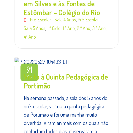
em Silves e às Fontes de
Estômbar – Colégio do Rio
,
Pré-Escolar - Sala 4 Anos
Pré-Escolar -
,
,
,
,
,
Sala 5 Anos
1.º Ciclo
1.º Ano
2.º Ano
3.º Ano
4º Ano
31
Visita à Quinta Pedagógica de
Mai
Portimão
Na semana passada, a sala dos 5 anos do
pré-escolar, visitou a quinta pedagógica
de Portimão e foi uma manhã muito
divertida. Viram animais com os quais não
contactam todos dias, observaram a