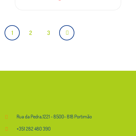
Posts
1
2
3
navigation
Endereço
Rua da Pedra,1221 - 8500- 818 Portimão
+351 282 480 390