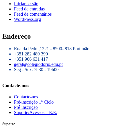
Iniciar sessão
Feed de entradas
Feed de comentários
WordPress.org
Endereço
Rua da Pedra,1221 - 8500- 818 Portimão
+351 282 480 390
+351 966 631 417
geral@colegiodorio.edu.pt
Seg - Sex: 7h30 - 19h00
Contacte-nos:
Contacte-nos
Pré-inscrição 1º Ciclo
Pré-inscrição
Suporte/Acessos – E.E.
Suporte