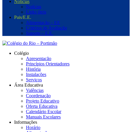
Notícias
Notícias
Links úteis
Pais/E.E.
Alimentação – EE
Critérios de Avaliação
Suporte – E.E.
Colégio
Apresentação
Princípios Orientadores
História
Instalações
Serviços
Área Educativa
Valências
Coordenação
Projeto Educativo
Oferta Educativa
Calendário Escolar
Manuais Escolares
Informações
Horário