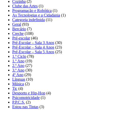
Cozinha
(2)
Clube das Artes
(1)
Programação e Robótica
(1)
As Tecnologias e a Cidadania
(1)
Categoria indefinida
(11)
Geral
(93)
Berçário
(7)
Creche
(108)
Pré-escolar
(46)
Pré-Escolar – Sala 3 Anos
(30)
Pré-Escolar – Sala 4 Anos
(23)
Pré-Escolar – Sala 5 Anos
(25)
1.º Ciclo
(78)
1.º Ano
(19)
2.º Ano
(27)
3.º Ano
(30)
4º Ano
(29)
Línguas
(10)
Música
(2)
Tic
(4)
Desporto e Hip-Hop
(4)
Psicomotricidade
(1)
P.P.C.S.
(2)
Estou nas Tintas
(3)