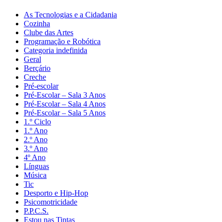
As Tecnologias e a Cidadania
Cozinha
Clube das Artes
Programação e Robótica
Categoria indefinida
Geral
Berçário
Creche
Pré-escolar
Pré-Escolar – Sala 3 Anos
Pré-Escolar – Sala 4 Anos
Pré-Escolar – Sala 5 Anos
1.º Ciclo
1.º Ano
2.º Ano
3.º Ano
4º Ano
Línguas
Música
Tic
Desporto e Hip-Hop
Psicomotricidade
P.P.C.S.
Estou nas Tintas