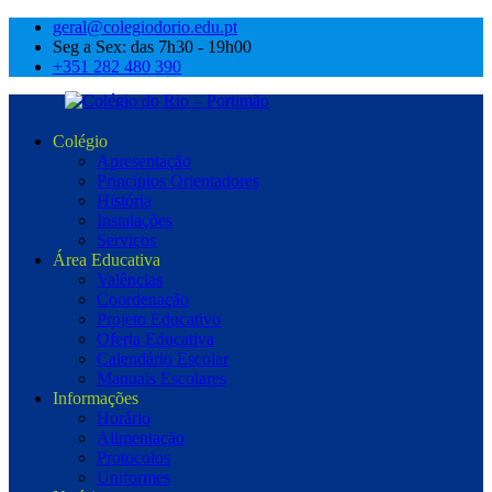
geral@colegiodorio.edu.pt
Seg a Sex: das 7h30 - 19h00
+351 282 480 390
Colégio
Apresentação
Princípios Orientadores
História
Instalações
Serviços
Área Educativa
Valências
Coordenação
Projeto Educativo
Oferta Educativa
Calendário Escolar
Manuais Escolares
Informações
Horário
Alimentação
Protocolos
Uniformes