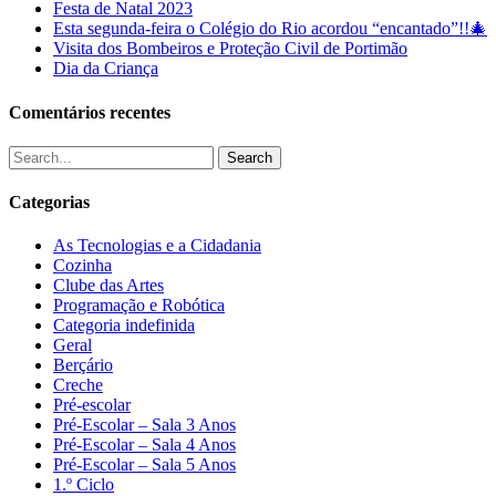
Festa de Natal 2023
Esta segunda-feira o Colégio do Rio acordou “encantado”!!🎄
Visita dos Bombeiros e Proteção Civil de Portimão
Dia da Criança
Comentários recentes
Search
Categorias
As Tecnologias e a Cidadania
Cozinha
Clube das Artes
Programação e Robótica
Categoria indefinida
Geral
Berçário
Creche
Pré-escolar
Pré-Escolar – Sala 3 Anos
Pré-Escolar – Sala 4 Anos
Pré-Escolar – Sala 5 Anos
1.º Ciclo