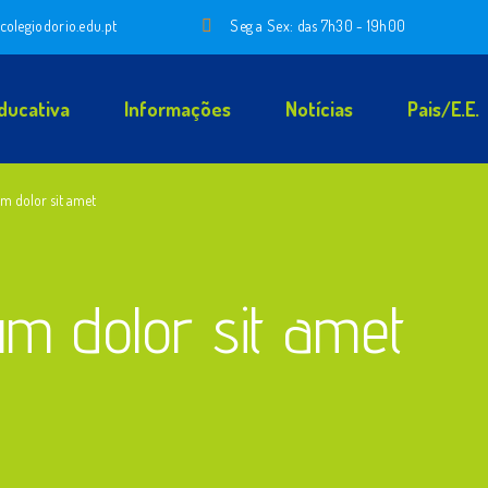
colegiodorio.edu.pt
Seg a Sex: das 7h30 - 19h00
ducativa
Informações
Notícias
Pais/E.E.
m dolor sit amet
m dolor sit amet