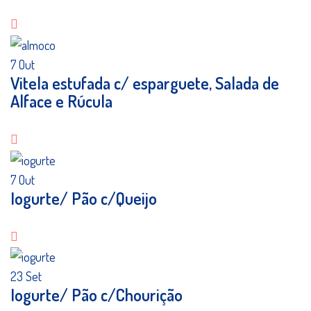
7
Out
Vitela estufada c/ esparguete, Salada de
Alface e Rúcula
7
Out
Iogurte/ Pão c/Queijo
23
Set
Iogurte/ Pão c/Chourição