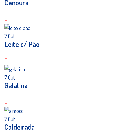
Cenoura
7
Out
Leite c/ Pão
7
Out
Gelatina
7
Out
Caldeirada