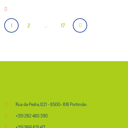
Posts
1
2
…
17
navigation
Endereço
Rua da Pedra,1221 - 8500- 818 Portimão
+351 282 480 390
+351 966 631 417