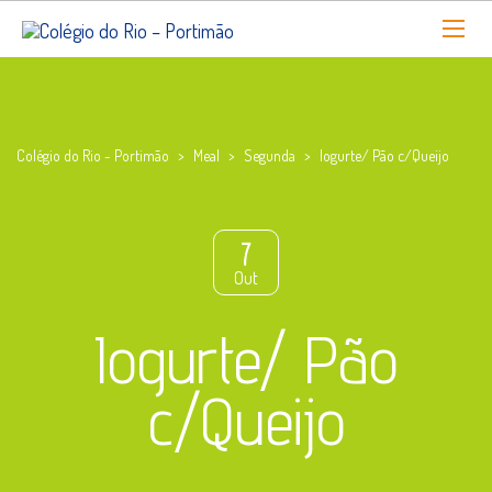
Colégio do Rio - Portimão
>
Meal
>
Segunda
>
Iogurte/ Pão c/Queijo
7
Out
Iogurte/ Pão
c/Queijo