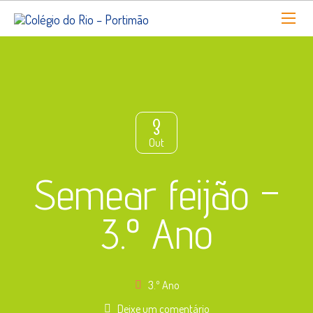
3
Out
Semear feijão –
3.º Ano
3.º Ano
Deixe um comentário