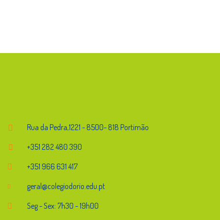
Endereço
Rua da Pedra,1221 - 8500- 818 Portimão
+351 282 480 390
+351 966 631 417
geral@colegiodorio.edu.pt
Seg - Sex: 7h30 - 19h00