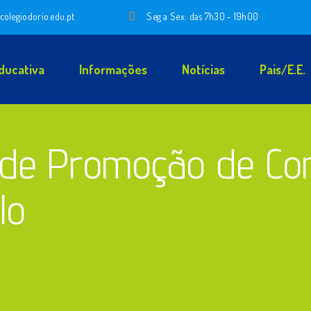
colegiodorio.edu.pt
Seg a Sex: das 7h30 - 19h00
ducativa
Informações
Notícias
Pais/E.E.
de Promoção de Co
lo