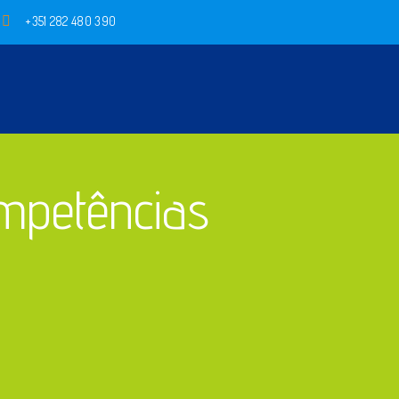
+351 282 480 390
mpetências