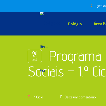
geral@
Colégio
Área E
Programa 
24
Set
Sociais – 1.º Cic
1.º Ciclo
Deixe um comentário