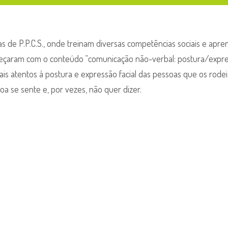
aulas de P.P.C.S., onde treinam diversas competências sociais e apr
omeçaram com o conteúdo “comunicação não-verbal: postura/expr
 mais atentos à postura e expressão facial das pessoas que os rode
 se sente e, por vezes, não quer dizer.