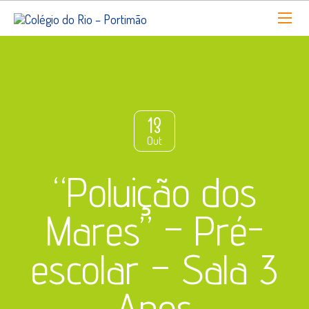
13
Out
“Poluição dos
Mares” – Pré-
escolar – Sala 3
Anos