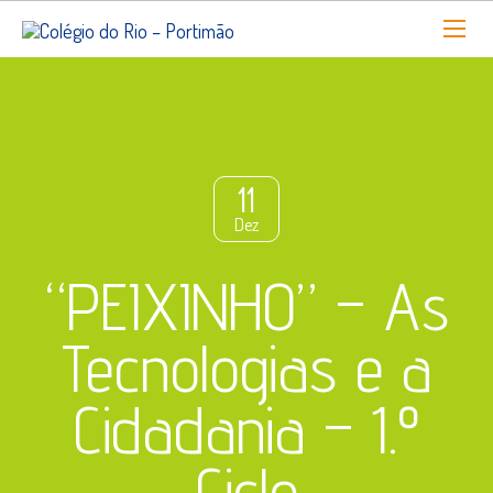
11
Dez
“PEIXINHO” – As
Tecnologias e a
Cidadania – 1.º
Ciclo