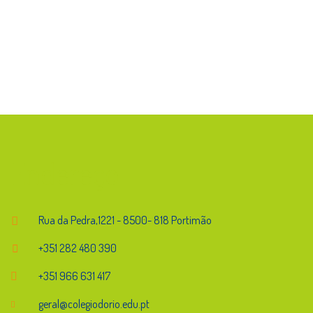
Endereço
Rua da Pedra,1221 - 8500- 818 Portimão
+351 282 480 390
+351 966 631 417
geral@colegiodorio.edu.pt