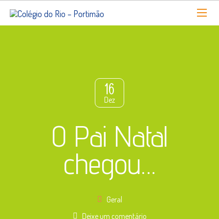
16
Dez
O Pai Natal
chegou…
Geral
Deixe um comentário