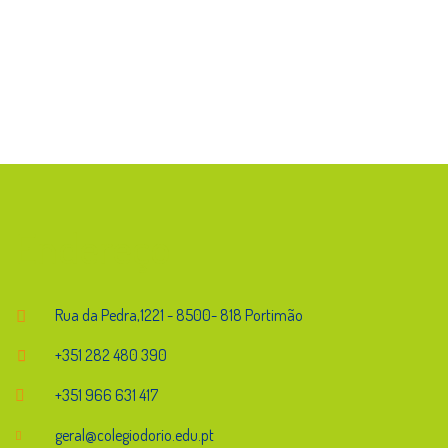
Endereço
Rua da Pedra,1221 - 8500- 818 Portimão
+351 282 480 390
+351 966 631 417
geral@colegiodorio.edu.pt