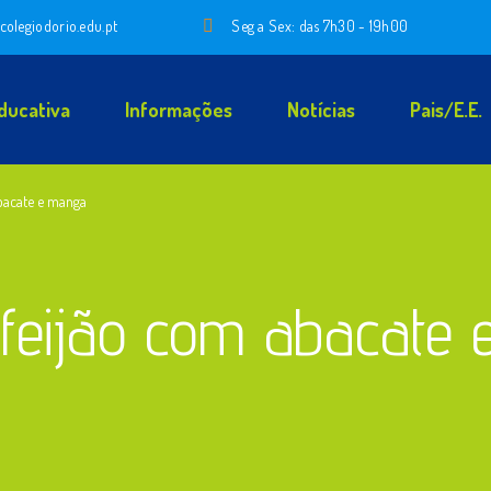
colegiodorio.edu.pt
Seg a Sex: das 7h30 - 19h00
ducativa
Informações
Notícias
Pais/E.E.
abacate e manga
 feijão com abacate