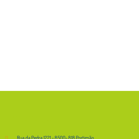
Endereço
Rua da Pedra,1221 - 8500- 818 Portimão