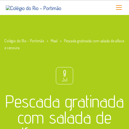
Colégio do Rio - Portimão
>
Meal
>
Pescada gratinada com salada de alface
e cenoura
8
Jul
Pescada gratinada
com salada de