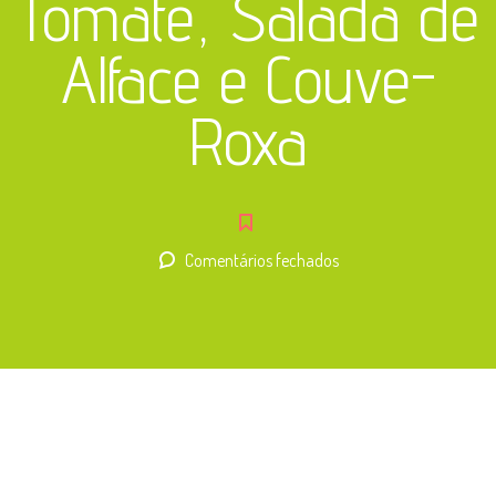
Tomate, Salada de
Alface e Couve-
Roxa
em
Comentários fechados
Panados
de
Peixe
c/Arroz
de
Tomate,
Salada