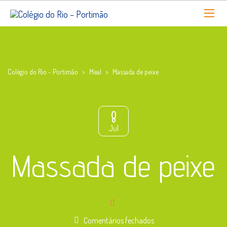
Colégio do Rio - Portimão
>
Meal
>
Massada de peixe
8
Jul
Massada de peixe
em
Comentários fechados