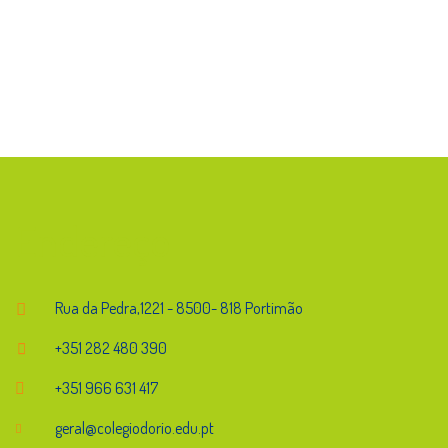
Endereço
Rua da Pedra,1221 - 8500- 818 Portimão
+351 282 480 390
+351 966 631 417
geral@colegiodorio.edu.pt