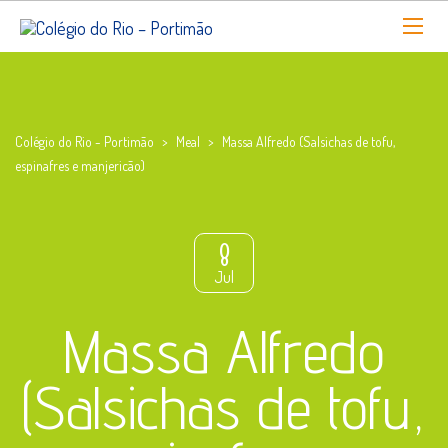
Colégio do Rio - Portimão
>
Meal
>
Massa Alfredo (Salsichas de tofu,
espinafres e manjericão)
8
Jul
Massa Alfredo
(Salsichas de tofu,