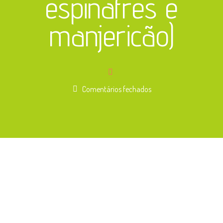
espinafres e
manjericão)
em
Comentários fechados
Massa
Alfredo
(Salsichas
de
tofu,
espinafres
e
manjericão)