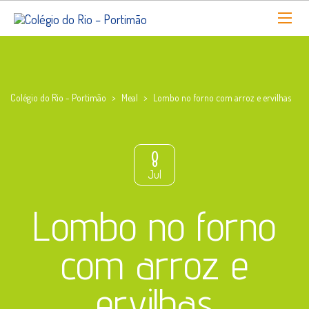
Colégio do Rio - Portimão
>
Meal
>
Lombo no forno com arroz e ervilhas
8
Jul
Lombo no forno
com arroz e
ervilhas