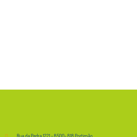
Endereço
Rua da Pedra,1221 - 8500- 818 Portimão