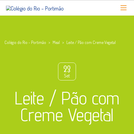
Colégio do Rio - Portimão
>
Meal
>
Leite / Pão com Creme Vegetal
23
Set
Leite / Pão com
Creme Vegetal