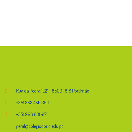
Endereço
Rua da Pedra,1221 - 8500- 818 Portimão
+351 282 480 390
+351 966 631 417
geral@colegiodorio.edu.pt