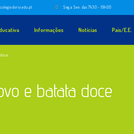
colegiodorio.edu.pt
Seg a Sex: das 7h30 - 19h00
ducativa
Informações
Notícias
Pais/E.E.
 doce
vo e batata doce