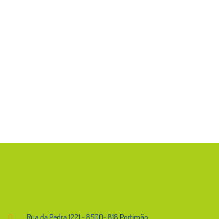
Endereço
Rua da Pedra,1221 - 8500- 818 Portimão