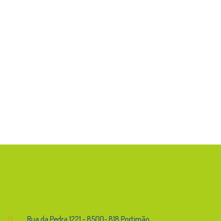
Endereço
Rua da Pedra,1221 - 8500- 818 Portimão