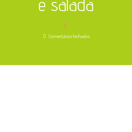
e salada
em
Comentários fechados
Frango
estufado
com
arroz
branco
e
salada