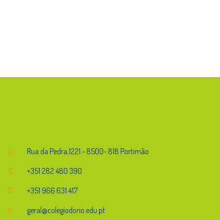
Endereço
Rua da Pedra,1221 - 8500- 818 Portimão
+351 282 480 390
+351 966 631 417
geral@colegiodorio.edu.pt