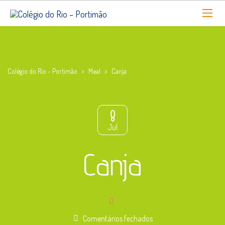
Colégio do Rio - Portimão
>
Meal
>
Canja
8
Jul
Canja
em
Comentários fechados