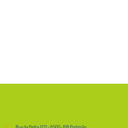
Endereço
Rua da Pedra,1221 - 8500- 818 Portimão