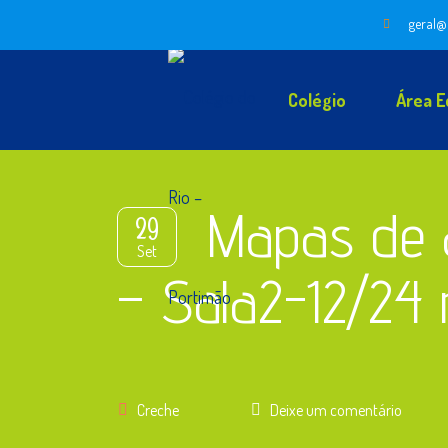
geral@
Colégio
Área E
Mapas de a
29
Set
– Sala2-12/24
Creche
Deixe um comentário