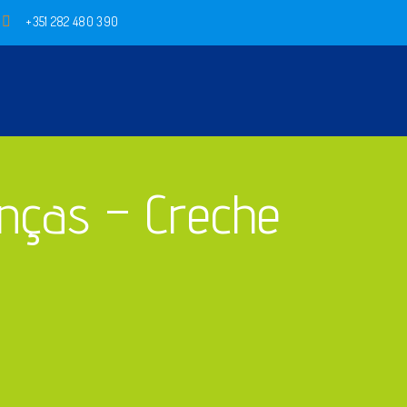
+351 282 480 390
nças – Creche