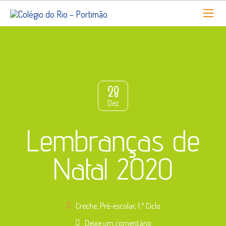
28
Dez
Lembranças de
Natal 2020
Creche
,
Pré-escolar
,
1.º Ciclo
Deixe um comentário