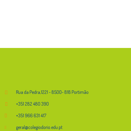
Endereço
Rua da Pedra,1221 - 8500- 818 Portimão
+351 282 480 390
+351 966 631 417
geral@colegiodorio.edu.pt