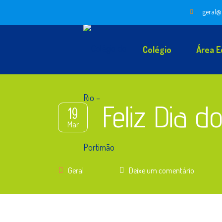
geral@
Colégio
Área E
Feliz Dia do
19
Mar
Geral
Deixe um comentário