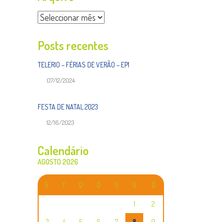
Arquivo
Posts recentes
TELERIO – FÉRIAS DE VERÃO – EP1
07/12/2024
FESTA DE NATAL 2023
12/16/2023
Calendário
AGOSTO 2026
S
T
Q
Q
S
S
D
1
2
3
4
5
6
7
8
9