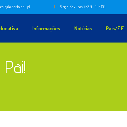
colegiodorio.edu.pt
Seg a Sex: das 7h30 - 19h00
ducativa
Informações
Notícias
Pais/E.E.
 Pai!