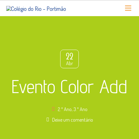
22
Abr
Evento Color Add
2.º Ano
,
3.º Ano
Deixe um comentário