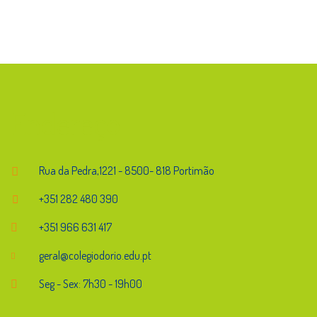
Endereço
Rua da Pedra,1221 - 8500- 818 Portimão
+351 282 480 390
+351 966 631 417
geral@colegiodorio.edu.pt
Seg - Sex: 7h30 - 19h00