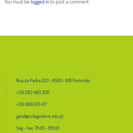
You must be
logged in
to post a comment.
Endereço
Rua da Pedra,1221 - 8500- 818 Portimão
+351 282 480 390
+351 966 631 417
geral@colegiodorio.edu.pt
Seg - Sex: 7h30 - 19h00