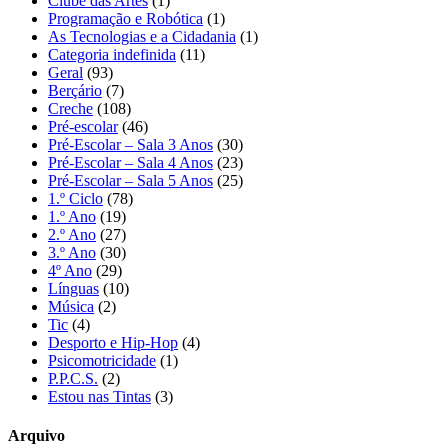
Clube das Artes
(1)
Programação e Robótica
(1)
As Tecnologias e a Cidadania
(1)
Categoria indefinida
(11)
Geral
(93)
Berçário
(7)
Creche
(108)
Pré-escolar
(46)
Pré-Escolar – Sala 3 Anos
(30)
Pré-Escolar – Sala 4 Anos
(23)
Pré-Escolar – Sala 5 Anos
(25)
1.º Ciclo
(78)
1.º Ano
(19)
2.º Ano
(27)
3.º Ano
(30)
4º Ano
(29)
Línguas
(10)
Música
(2)
Tic
(4)
Desporto e Hip-Hop
(4)
Psicomotricidade
(1)
P.P.C.S.
(2)
Estou nas Tintas
(3)
Arquivo