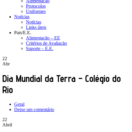
Alimentação
Protocolos
Uniformes
Notícias
Notícias
Links úteis
Pais/E.E.
Alimentação – EE
Critérios de Avaliação
Suporte – E.E.
22
Abr
Dia Mundial da Terra – Colégio do
Rio
Geral
Deixe um comentário
22
Abril