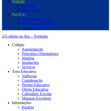
Notícias
Notícias
Links úteis
Pais/E.E.
Alimentação – EE
Critérios de Avaliação
Suporte – E.E.
Colégio
Apresentação
Princípios Orientadores
História
Instalações
Serviços
Área Educativa
Valências
Coordenação
Projeto Educativo
Oferta Educativa
Calendário Escolar
Manuais Escolares
Informações
Horário