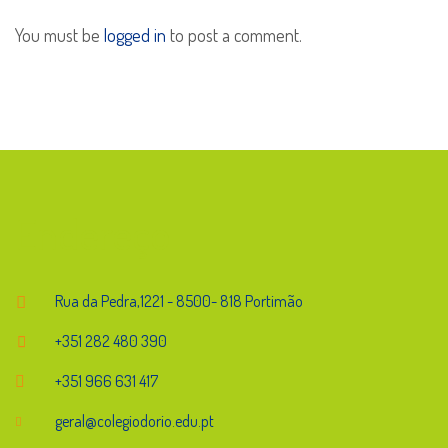
You must be
logged in
to post a comment.
Endereço
Rua da Pedra,1221 - 8500- 818 Portimão
+351 282 480 390
+351 966 631 417
geral@colegiodorio.edu.pt