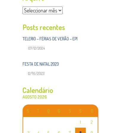
Arquivo
Posts recentes
TELERIO – FÉRIAS DE VERÃO – EP1
07/12/2024
FESTA DE NATAL 2023
12/16/2023
Calendário
AGOSTO 2026
S
T
Q
Q
S
S
D
1
2
3
4
5
6
7
8
9