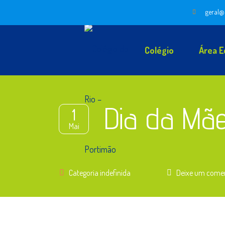
geral@
Colégio
Área E
Dia da Mã
1
Mai
Categoria indefinida
Deixe um come