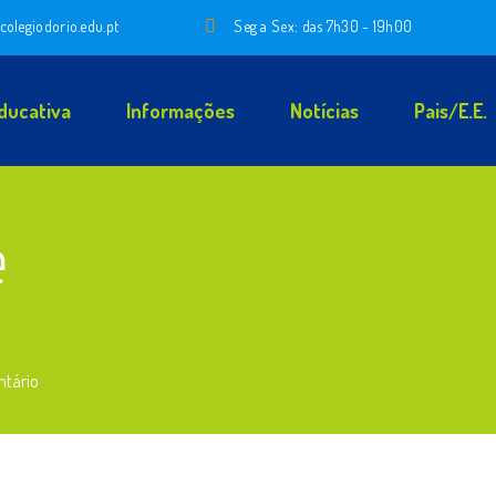
colegiodorio.edu.pt
Seg a Sex: das 7h30 - 19h00
ducativa
Informações
Notícias
Pais/E.E.
e
ntário