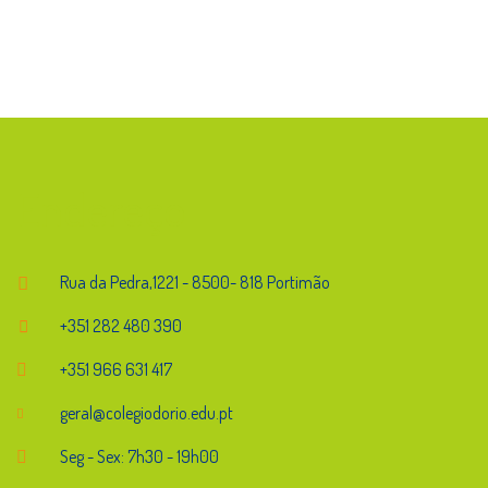
Endereço
Rua da Pedra,1221 - 8500- 818 Portimão
+351 282 480 390
+351 966 631 417
geral@colegiodorio.edu.pt
Seg - Sex: 7h30 - 19h00