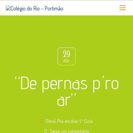
29
Abr
“De pernas p´ro
ar”
Geral
,
Pré-escolar
,
1.º Ciclo
Deixe um comentário