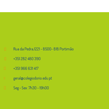
Endereço
Rua da Pedra,1221 - 8500- 818 Portimão
+351 282 480 390
+351 966 631 417
geral@colegiodorio.edu.pt
Seg - Sex: 7h30 - 19h00