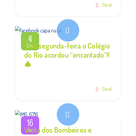
Geral
4
Esta segunda-feira o Colégio
Dez
do Rio acordou “encantado”!!
🎄
Geral
16
Visita dos Bombeiros e
Jun