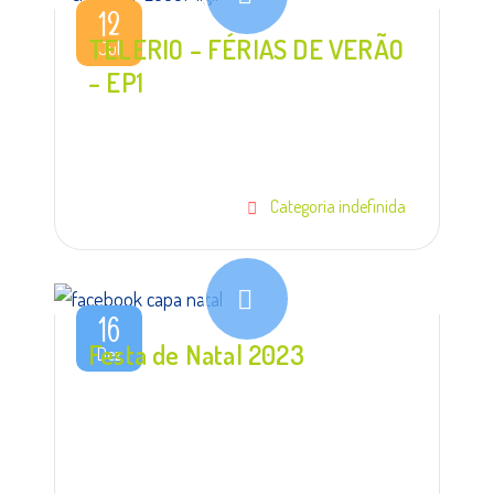
12
TELERIO – FÉRIAS DE VERÃO
Jul
– EP1
Categoria indefinida
16
Festa de Natal 2023
Dez