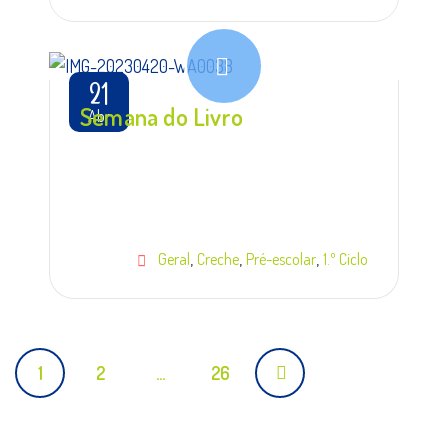
21
Semana do Livro
Abr
,
,
,
Geral
Creche
Pré-escolar
1.º Ciclo
Posts
1
2
…
26
navigation