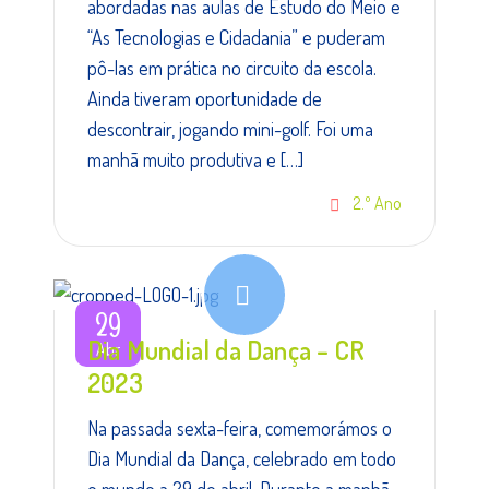
abordadas nas aulas de Estudo do Meio e
“As Tecnologias e Cidadania” e puderam
pô-las em prática no circuito da escola.
Ainda tiveram oportunidade de
descontrair, jogando mini-golf. Foi uma
manhã muito produtiva e […]
2.º Ano
29
Dia Mundial da Dança – CR
Abr
2023
Na passada sexta-feira, comemorámos o
Dia Mundial da Dança, celebrado em todo
o mundo a 29 de abril. Durante a manhã