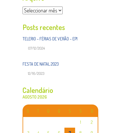
Arquivo
Posts recentes
TELERIO – FÉRIAS DE VERÃO – EP1
07/12/2024
FESTA DE NATAL 2023
12/16/2023
Calendário
AGOSTO 2026
S
T
Q
Q
S
S
D
1
2
3
4
5
6
7
8
9