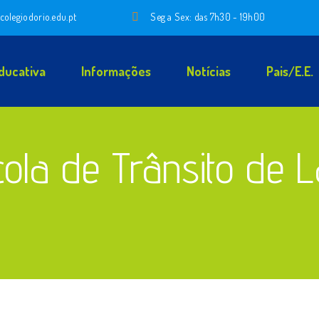
colegiodorio.edu.pt
Seg a Sex: das 7h30 - 19h00
ducativa
Informações
Notícias
Pais/E.E.
scola de Trânsito de 