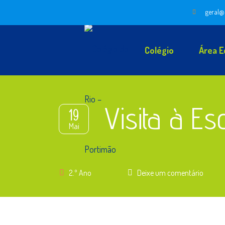
geral@
Colégio
Área E
Visita à E
19
Mai
2.º Ano
Deixe um comentário