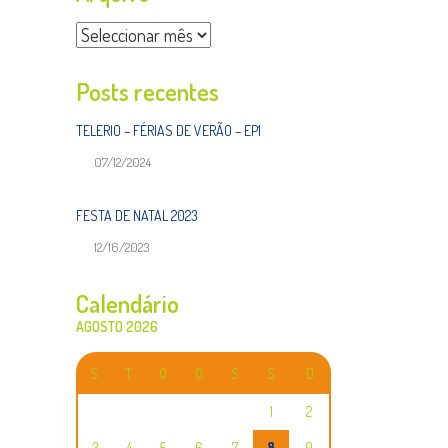
Arquivo
Posts recentes
TELERIO – FÉRIAS DE VERÃO – EP1
07/12/2024
FESTA DE NATAL 2023
12/16/2023
Calendário
AGOSTO 2026
S
T
Q
Q
S
S
D
1
2
3
4
5
6
7
8
9