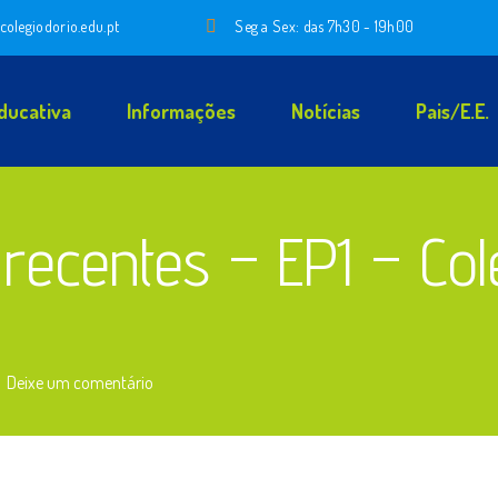
colegiodorio.edu.pt
Seg a Sex: das 7h30 - 19h00
ducativa
Informações
Notícias
Pais/E.E.
 recentes – EP1 – Col
Deixe um comentário