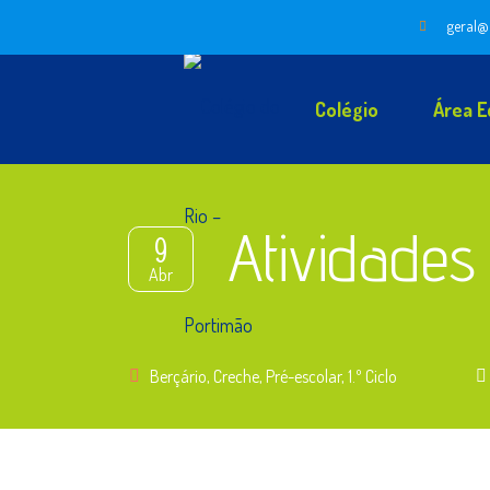
geral@
Colégio
Área E
Atividades
9
Abr
Berçário
,
Creche
,
Pré-escolar
,
1.º Ciclo