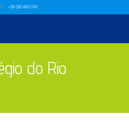
+351 282 480 390
égio do Rio