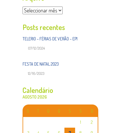
Arquivo
Posts recentes
TELERIO – FÉRIAS DE VERÃO – EP1
07/12/2024
FESTA DE NATAL 2023
12/16/2023
Calendário
AGOSTO 2026
S
T
Q
Q
S
S
D
1
2
3
4
5
6
7
8
9