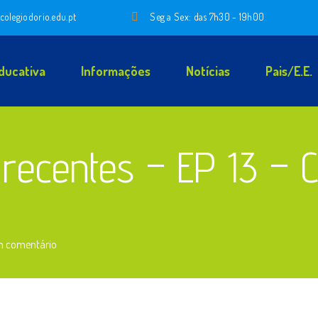
colegiodorio.edu.pt
Seg a Sex: das 7h30 - 19h00
ducativa
Informações
Notícias
Pais/E.E.
 recentes – EP 13 – C
m comentário